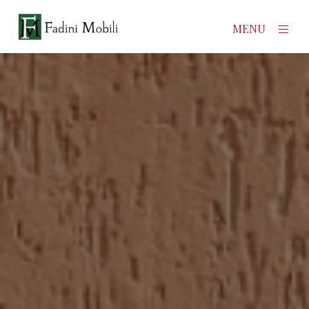
×
MENU
Home
Prodotti
Azienda
Contatti
News