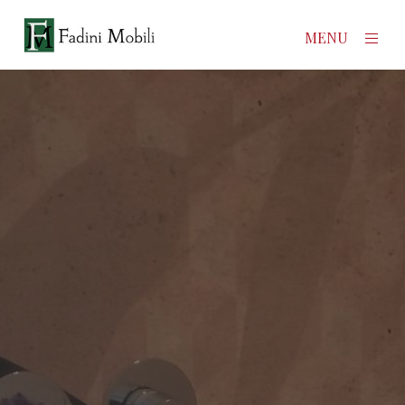
×
MENU
Home
Prodotti
Azienda
Contatti
News