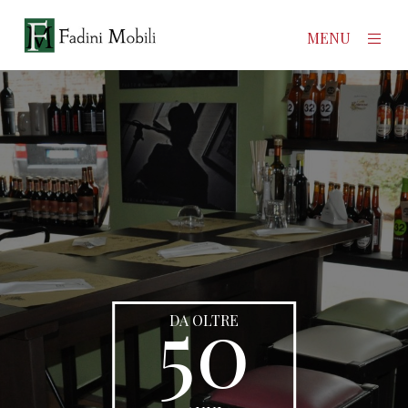
×
MENU
Home
Prodotti
Azienda
Contatti
News
50
DA OLTRE