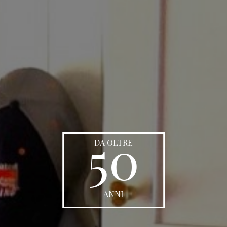
50
DA OLTRE
ANNI