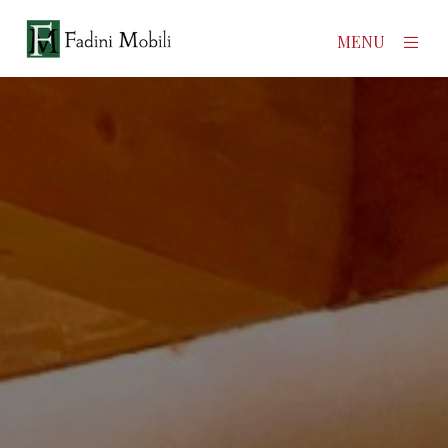
×
MENU
Home
Prodotti
Azienda
Contatti
News