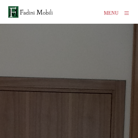
×
MENU
Home
Prodotti
Azienda
Contatti
News