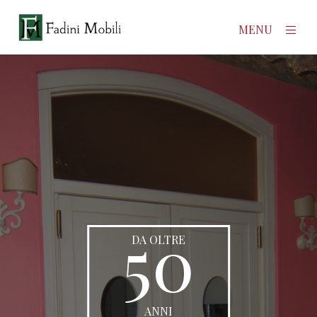
×
MENU
Home
Prodotti
Azienda
Contatti
50
News
DA OLTRE
ANNI