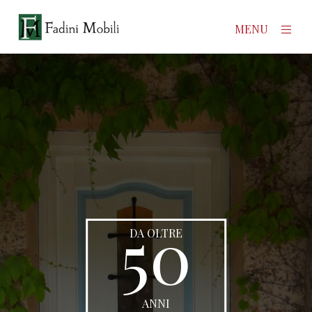
×
MENU
Home
Prodotti
Azienda
Contatti
50
News
DA OLTRE
ANNI