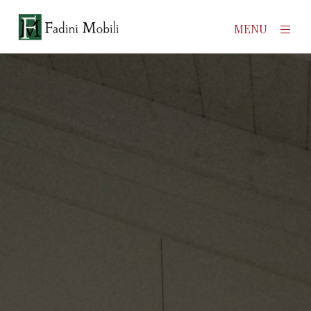
×
MENU
Home
Prodotti
Azienda
Contatti
News