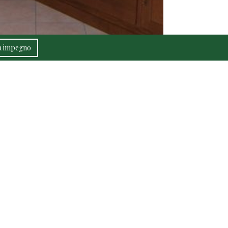
za impegno
di Fadini Loris e Luca
37053 CEREA (VERONA)
0442 30005
dinimobili.it
293840231
-324667
red by SelfComposer CMS