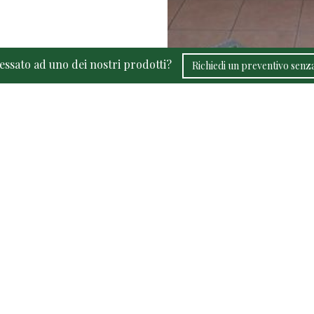
ressato ad uno dei nostri prodotti?
Richiedi un preventivo sen
Fadini Mobili S.n.c. 
Via G.Pascoli, 72 - 
Tel. e Fax:
Mail:
info@fa
P.IVA 03
REA VR
Created by
Ebweb
| Powe