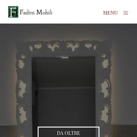
×
MENU
Home
Prodotti
Azienda
Contatti
News
DA OLTRE