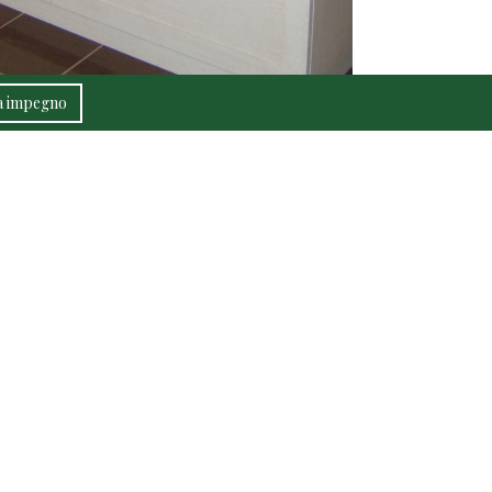
za impegno
di Fadini Loris e Luca
37053 CEREA (VERONA)
0442 30005
dinimobili.it
293840231
-324667
red by SelfComposer CMS