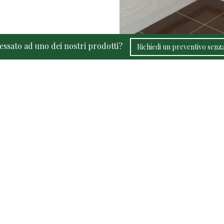
ressato ad uno dei nostri prodotti?
Richiedi un preventivo sen
Fadini Mobili S.n.c. 
Via G.Pascoli, 72 - 
Tel. e Fax:
Mail:
info@fa
P.IVA 03
REA VR
Created by
Ebweb
| Powe