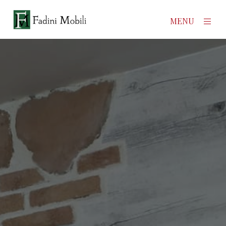
×
MENU
Home
Prodotti
Azienda
Contatti
News