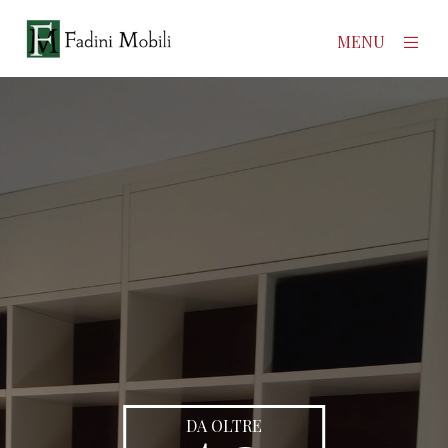
×
MENU
Home
Prodotti
Azienda
Contatti
News
DA OLTRE