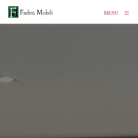
×
MENU
Home
Prodotti
Azienda
Contatti
News