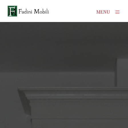
×
MENU
Home
Prodotti
Azienda
Contatti
News