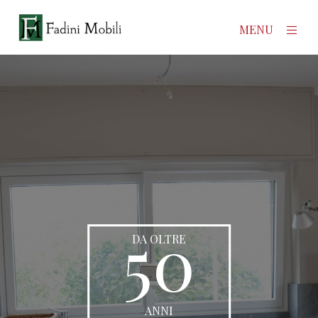
×
MENU
Home
Prodotti
Azienda
Contatti
50
News
DA OLTRE
ANNI