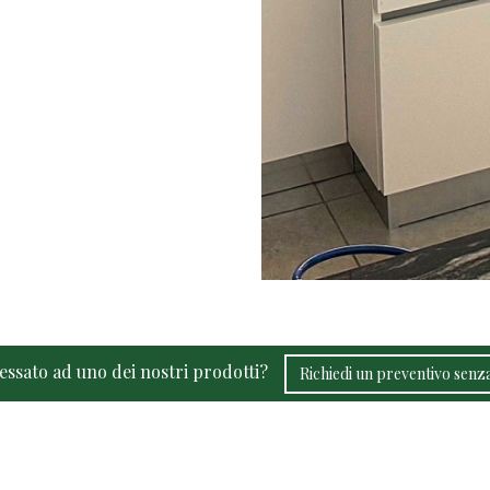
ressato ad uno dei nostri prodotti?
Richiedi un preventivo sen