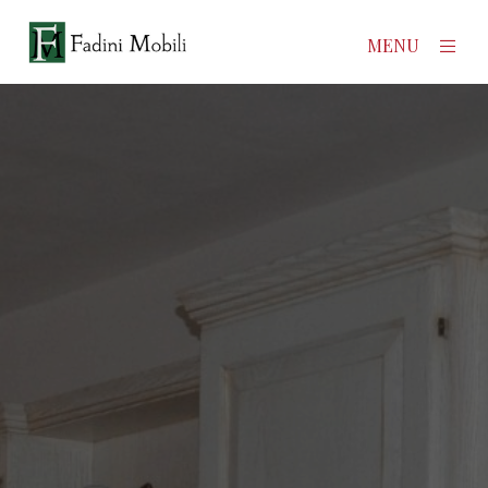
×
MENU
Home
Prodotti
Azienda
Contatti
News