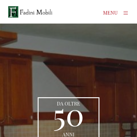
×
MENU
Home
Prodotti
Azienda
Contatti
50
News
DA OLTRE
ANNI