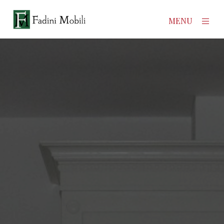
×
MENU
Home
Prodotti
Azienda
Contatti
News