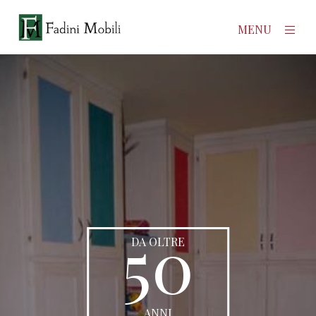
×
MENU
Home
Prodotti
Azienda
Contatti
50
News
DA OLTRE
ANNI