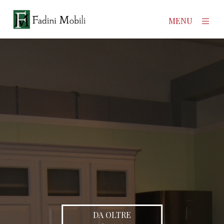
×
MENU
Home
Prodotti
Azienda
Contatti
News
DA OLTRE