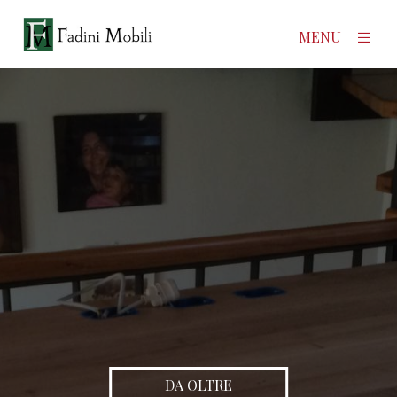
×
MENU
Home
Prodotti
Azienda
Contatti
News
DA OLTRE