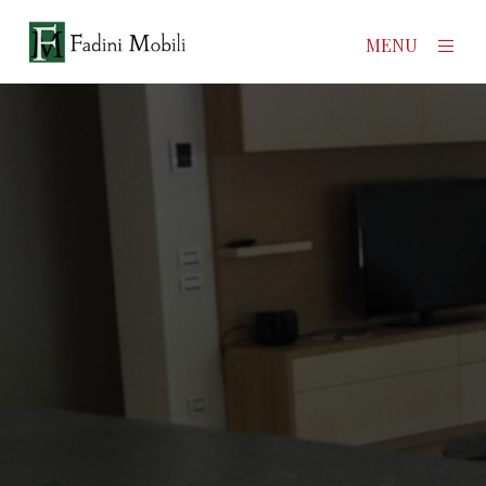
×
MENU
Home
Prodotti
Azienda
Contatti
News