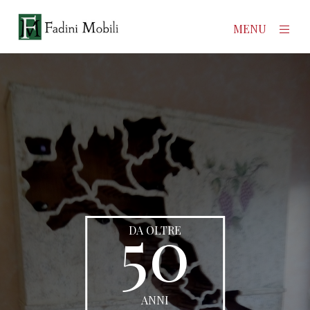
×
MENU
Home
Prodotti
Azienda
Contatti
50
News
DA OLTRE
ANNI