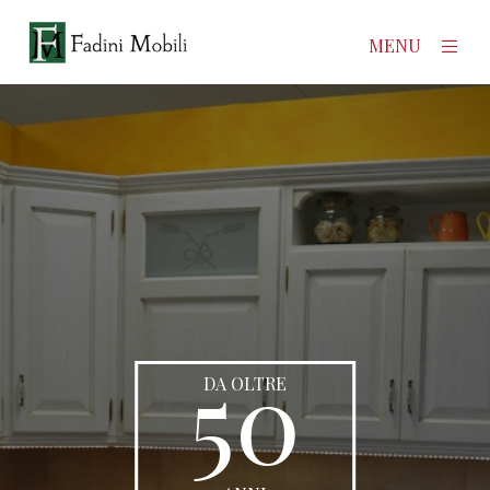
×
MENU
Home
Prodotti
Azienda
Contatti
News
50
DA OLTRE