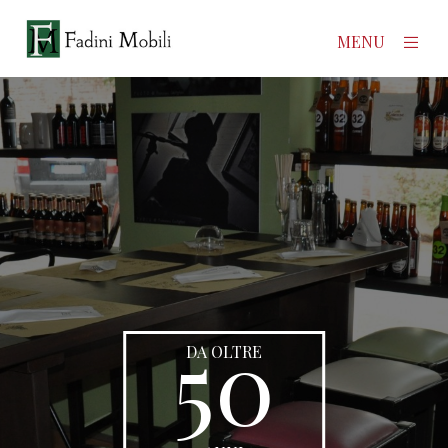
×
MENU
Home
Prodotti
Azienda
Contatti
News
50
DA OLTRE