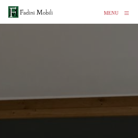
×
MENU
Home
Prodotti
Azienda
Contatti
News