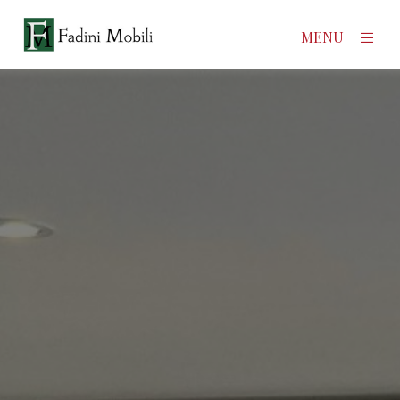
×
MENU
Home
Prodotti
Azienda
Contatti
News