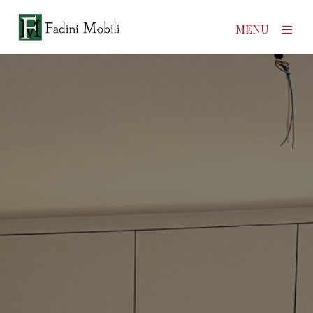
×
MENU
Home
Prodotti
Azienda
Contatti
News