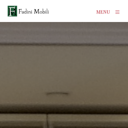
×
MENU
Home
Prodotti
Azienda
Contatti
News